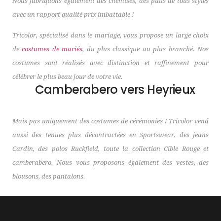
Nous fabriquons également des chemises, des pulls de tous styles
avec un rapport qualité prix imbattable !
Tricolor, spécialisé dans le mariage, vous propose un large choix
de
costumes de mariés
, du plus classique au plus branché. Nos
costumes sont réalisés avec distinction et raffinement pour
célébrer le plus beau jour de votre vie.
Camberabero vers Heyrieux
Mais pas uniquement des costumes de cérémonies ! Tricolor vend
aussi des tenues plus décontractées en Sportswear, des jeans
Cardin, des polos Ruckfield, toute la collection Cible Rouge et
camberabero. Nous vous proposons également des vestes, des
blousons, des pantalons.