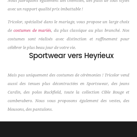
Nous fabriquons également des chemises, des pulls de tous styles
avec un rapport qualité prix imbattable !
Tricolor, spécialisé dans le mariage, vous propose un large choix
de
costumes de mariés
, du plus classique au plus branché. Nos
costumes sont réalisés avec distinction et raffinement pour
célébrer le plus beau jour de votre vie.
Sportwear vers Heyrieux
Mais pas uniquement des costumes de cérémonies ! Tricolor vend
aussi des tenues plus décontractées en Sportswear, des jeans
Cardin, des polos Ruckfield, toute la collection Cible Rouge et
camberabero. Nous vous proposons également des vestes, des
blousons, des pantalons.