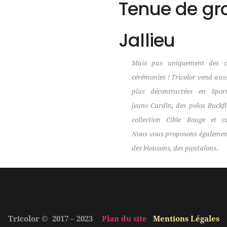
Tenue de gr
Jallieu
Mais pas uniquement des c
cérémonies ! Tricolor vend aus
plus décontractées en Spor
jeans Cardin, des polos Ruckfi
collection Cible Rouge et c
Nous vous proposons également
des blousons, des pantalons.
Tricolor © 2017 – 2023
Plan du site
Mentions Légales