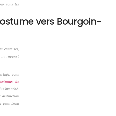
our tous les
costume vers Bourgoin-
s chemises,
c un rapport
ariage, vous
costumes de
lus branché.
c distinction
le plus beau