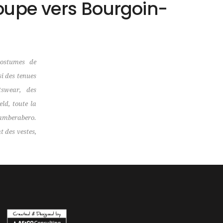
oupe vers Bourgoin-
ostumes de
si des tenues
tswear, des
eld, toute la
amberabero.
 des vestes,