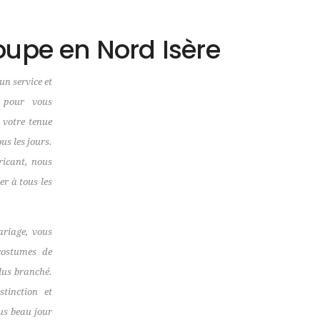
oupe en Nord Isère
un service et
l pour vous
 votre tenue
us les jours.
ricant, nous
er à tous les
ariage, vous
costumes de
lus branché.
tinction et
lus beau jour