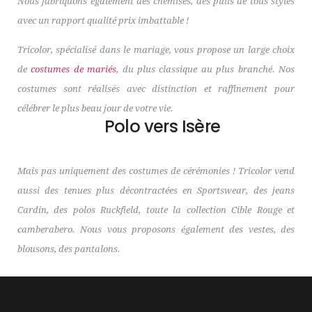
Nous fabriquons également des chemises, des pulls de tous styles
avec un rapport qualité prix imbattable !
Tricolor, spécialisé dans le mariage, vous propose un large choix
de
costumes de mariés
, du plus classique au plus branché. Nos
costumes sont réalisés avec distinction et raffinement pour
célébrer le plus beau jour de votre vie.
Polo vers Isère
Mais pas uniquement des costumes de cérémonies ! Tricolor vend
aussi des tenues plus décontractées en Sportswear, des jeans
Cardin, des polos Ruckfield, toute la collection Cible Rouge et
camberabero. Nous vous proposons également des vestes, des
blousons, des pantalons.