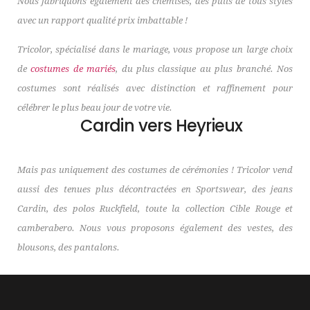
Nous fabriquons également des chemises, des pulls de tous styles
avec un rapport qualité prix imbattable !
Tricolor, spécialisé dans le mariage, vous propose un large choix
de
costumes de mariés
, du plus classique au plus branché. Nos
costumes sont réalisés avec distinction et raffinement pour
célébrer le plus beau jour de votre vie.
Cardin vers Heyrieux
Mais pas uniquement des costumes de cérémonies ! Tricolor vend
aussi des tenues plus décontractées en Sportswear, des jeans
Cardin, des polos Ruckfield, toute la collection Cible Rouge et
camberabero. Nous vous proposons également des vestes, des
blousons, des pantalons.