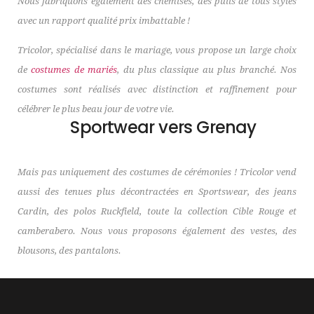
Nous fabriquons également des chemises, des pulls de tous styles
avec un rapport qualité prix imbattable !
Tricolor, spécialisé dans le mariage, vous propose un large choix
de
costumes de mariés
, du plus classique au plus branché. Nos
costumes sont réalisés avec distinction et raffinement pour
célébrer le plus beau jour de votre vie.
Sportwear vers Grenay
Mais pas uniquement des costumes de cérémonies ! Tricolor vend
aussi des tenues plus décontractées en Sportswear, des jeans
Cardin, des polos Ruckfield, toute la collection Cible Rouge et
camberabero. Nous vous proposons également des vestes, des
blousons, des pantalons.