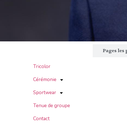
Arborescence du site
Pages les 
Tricolor
Cérémonie
Sportwear
Tenue de groupe
Contact