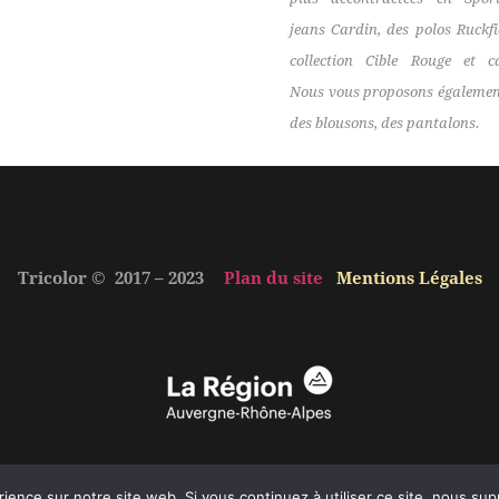
jeans Cardin, des polos Ruckfi
collection Cible Rouge et c
Nous vous proposons également
des blousons, des pantalons.
Tricolor © 2017 – 2023
Plan du site
Mentions Légales
rience sur notre site web. Si vous continuez à utiliser ce site, nous su