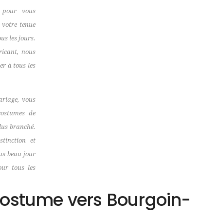
l pour vous
 votre tenue
us les jours.
ricant, nous
er à tous les
ariage, vous
costumes de
lus branché.
tinction et
lus beau jour
our tous les
costume vers Bourgoin-