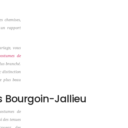
s chemises,
c un rapport
ariage, vous
costumes de
lus branché.
c distinction
le plus beau
 Bourgoin-Jallieu
ostumes de
si des tenues
tswear, des