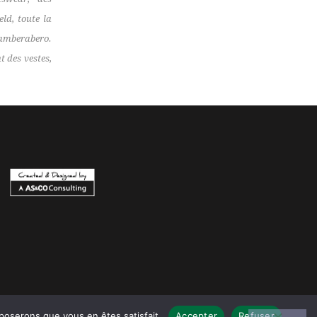
eld, toute la
amberabero.
 des vestes,
pposerons que vous en êtes satisfait.
Accepter
Refuser