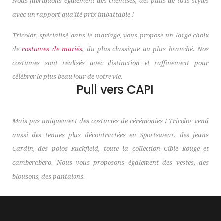
Nous fabriquons également des chemises, des pulls de tous styles
avec un rapport qualité prix imbattable !
Tricolor, spécialisé dans le mariage, vous propose un large choix
de
costumes de mariés
, du plus classique au plus branché. Nos
costumes sont réalisés avec distinction et raffinement pour
célébrer le plus beau jour de votre vie.
Pull vers CAPI
Mais pas uniquement des costumes de cérémonies ! Tricolor vend
aussi des tenues plus décontractées en Sportswear, des jeans
Cardin, des polos Ruckfield, toute la collection Cible Rouge et
camberabero. Nous vous proposons également des vestes, des
blousons, des pantalons.