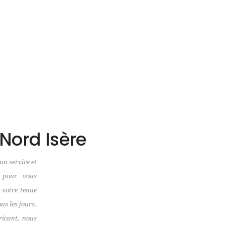
Nord Isère
un service et
l pour vous
 votre tenue
us les jours.
ricant, nous