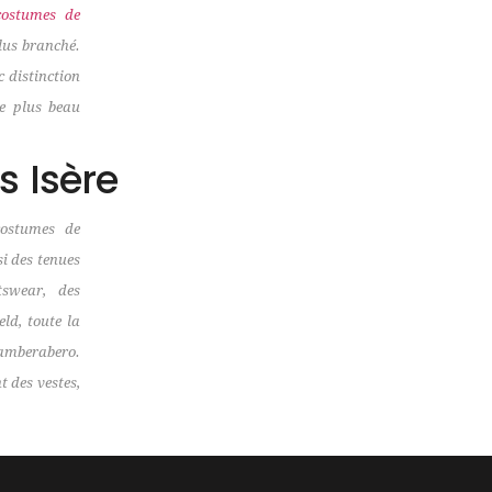
costumes de
lus branché.
c distinction
le plus beau
s Isère
ostumes de
si des tenues
tswear, des
eld, toute la
amberabero.
 des vestes,