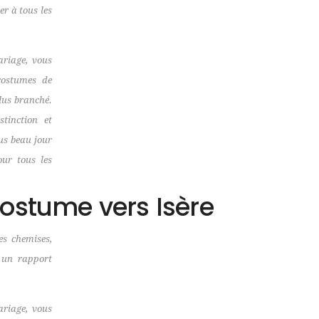
er à tous les
ariage, vous
costumes de
lus branché.
tinction et
lus beau jour
our tous les
ostume vers Isère
s chemises,
c un rapport
ariage, vous