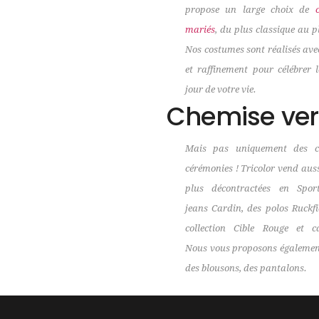
propose un large choix de
mariés
, du plus classique au p
Nos costumes sont réalisés ave
et raffinement pour célébrer 
jour de votre vie.
Chemise ver
Mais pas uniquement des c
cérémonies ! Tricolor vend aus
plus décontractées en Spor
jeans Cardin, des polos Ruckfi
collection Cible Rouge et c
Nous vous proposons également
des blousons, des pantalons.