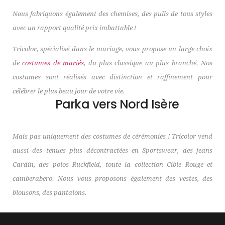
Nous fabriquons également des chemises, des pulls de tous styles
avec un rapport qualité prix imbattable !
Tricolor, spécialisé dans le mariage, vous propose un large choix
de
costumes de mariés
, du plus classique au plus branché. Nos
costumes sont réalisés avec distinction et raffinement pour
célébrer le plus beau jour de votre vie.
Parka vers Nord Isère
Mais pas uniquement des costumes de cérémonies ! Tricolor vend
aussi des tenues plus décontractées en Sportswear, des jeans
Cardin, des polos Ruckfield, toute la collection Cible Rouge et
camberabero. Nous vous proposons également des vestes, des
blousons, des pantalons.