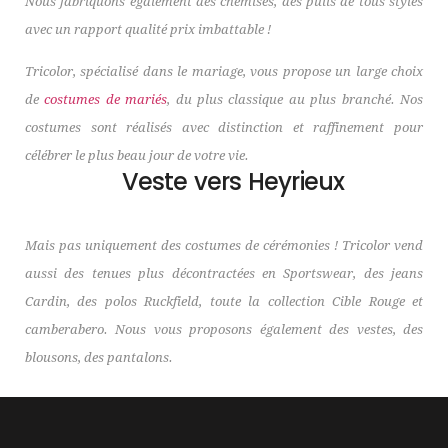
Nous fabriquons également des chemises, des pulls de tous styles
avec un rapport qualité prix imbattable !
Tricolor, spécialisé dans le mariage, vous propose un large choix
de
costumes de mariés
, du plus classique au plus branché. Nos
costumes sont réalisés avec distinction et raffinement pour
célébrer le plus beau jour de votre vie.
Veste vers Heyrieux
Mais pas uniquement des costumes de cérémonies ! Tricolor vend
aussi des tenues plus décontractées en Sportswear, des jeans
Cardin, des polos Ruckfield, toute la collection Cible Rouge et
camberabero. Nous vous proposons également des vestes, des
blousons, des pantalons.