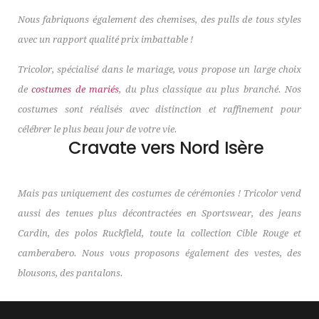
Nous fabriquons également des chemises, des pulls de tous styles
avec un rapport qualité prix imbattable !
Tricolor, spécialisé dans le mariage, vous propose un large choix
de
costumes de mariés
, du plus classique au plus branché. Nos
costumes sont réalisés avec distinction et raffinement pour
célébrer le plus beau jour de votre vie.
Cravate vers Nord Isère
Mais pas uniquement des costumes de cérémonies ! Tricolor vend
aussi des tenues plus décontractées en Sportswear, des jeans
Cardin, des polos Ruckfield, toute la collection Cible Rouge et
camberabero. Nous vous proposons également des vestes, des
blousons, des pantalons.