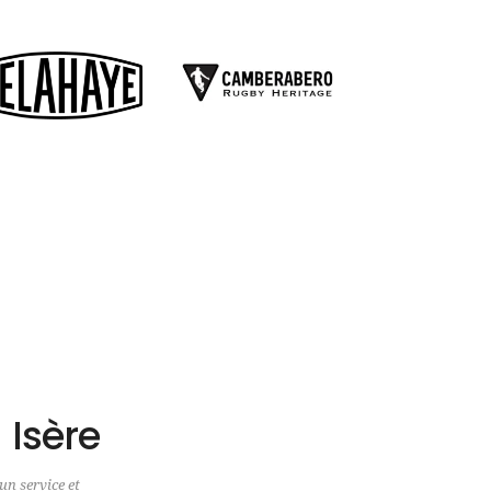
 Isère
un service et