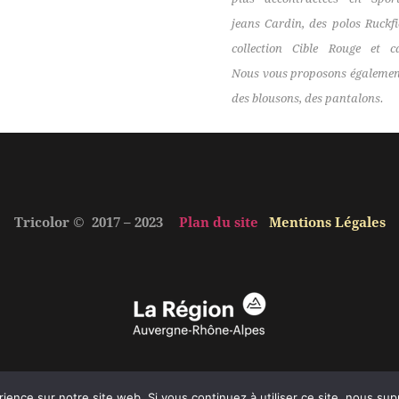
jeans Cardin, des polos Ruckfi
collection Cible Rouge et c
Nous vous proposons également
des blousons, des pantalons.
Tricolor © 2017 – 2023
Plan du site
Mentions Légales
rience sur notre site web. Si vous continuez à utiliser ce site, nous su