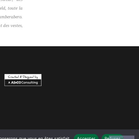
eld, toute la
amberabero.
 des vestes,
pposerons que vous en êtes satisfait.
Accepter
Refuser