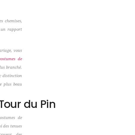
s chemises,
c un rapport
ariage, vous
costumes de
lus branché.
c distinction
le plus beau
 Tour du Pin
ostumes de
si des tenues
tswear, des