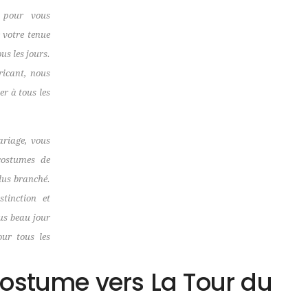
l pour vous
 votre tenue
us les jours.
ricant, nous
er à tous les
ariage, vous
costumes de
lus branché.
tinction et
lus beau jour
our tous les
costume vers La Tour du