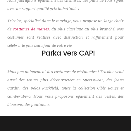
Nous fabriquons également des chemises, des pulls de tous styles
avec un rapport qualité prix imbattable !
Tricolor, spécialisé dans le mariage, vous propose un large choix
de
costumes de mariés
, du plus classique au plus branché. Nos
costumes sont réalisés avec distinction et raffinement pour
célébrer le plus beau jour de votre vie.
Parka vers CAPI
Mais pas uniquement des costumes de cérémonies ! Tricolor vend
aussi des tenues plus décontractées en Sportswear, des jeans
Cardin, des polos Ruckfield, toute la collection Cible Rouge et
camberabero. Nous vous proposons également des vestes, des
blousons, des pantalons.